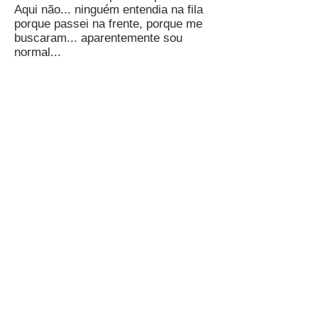
Aqui não... ninguém entendia na fila
porque passei na frente, porque me
buscaram... aparentemente sou
normal...
19) Mesmo com aparelhos você
tem que passar naquele detector
de metais né?
Pois é... pra você ver...
20) Liliana, que conselho você
daria para uma pessoa que acabou
de saber que tem Síndrome de
Usher?
Não se desespere, não é o fim do
mundo! Conte com seus amigos e
seja grato sempre. O tempo vai lhe
ensinar a lidar com as dificuldades e
procure acompanhar o avanço ou
não da doença... se cuide! E faça o
que for necessário, se precisar andar
devagar ande, se precisar de ajuda