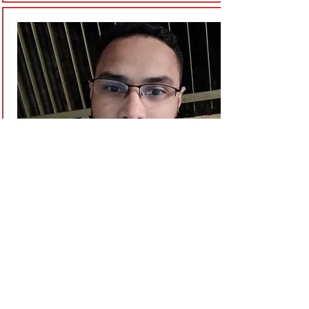
Alexandre Oliveira - Entrevista
atualizada
02/2023
Nesta entrevista leia e releia o relato
de Alessandro. Ele, como pessoa
com Síndrome de Usher, nos conta