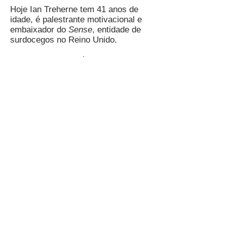
Hoje Ian Treherne tem 41 anos de
idade, é palestrante motivacional e
embaixador do
Sense
, entidade de
surdocegos no Reino Unido.
Ele participou da série de cinco
curtas intitulada
More Than An Image
da TV britânica
Wex
. O
documentário revela o extraordinário
trabalho de fotógrafos que tiveram de
lidar com uma variedade de desafios
da vida.
Como resultado de sua divulgação,
ele foi indicado para o prêmio
“Pessoa do Ano” do Instituto
Sense
em setembro de 2017.