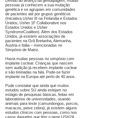
Devido ao avanço da genotipagem, muitas
pessoas já conhecem a sua mutação
genética e se agrupam em comunidades
de pacientes até por grupos genéticos
(Iniciativa Usher III na Finlandia e Estados
Unidos, Usher 1F Collaborative nos
Estados Unidos e Usher
SyndromeCoalition). Além dos Estados
Unidos, já existem associações de
pacientes na Grã Bretanha, Alemanha,
Áustria e Itália – mencionadas no
Simpósio de Mainz.
Havia muitas pessoas no simpósio com
implante coclear. Crianças que nascem
sem audição já recebem implante coclear
e são treinadas na fala. Pode-se fazer
implante na Europa até perto de 40 anos.
Pude constatar que ainda que muitos
estudos sobre SU ainda estejam no
estágio de pesquisas básicas, feitas em
laboratórios de universidades, usando
animais para teste (camundongos, porcos,
macacos, peixe zebra), já existem alguns
estudos clínicos com pessoas, como nos
casos daqueles que têm o gene USH2A