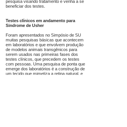
pesquisa visando tratamento e venha a se
beneficiar dos testes.
Testes clínicos em andamento para
Sindrome de Usher
Foram apresentados no Simpósio de SU
muitas pesquisas básicas que acontecem
em laboratórios e que envolvem produção
de modelos animais transgênicos para
serem usados nas primeiras fases dos
testes clínicos, que precedem os testes
com pessoas. Uma pesquisa de ponta que
emerge dos laboratórios é a construção de
um tecido que mimetiza a retina natural, e
que é construído a partir da cultura de
células, que se transformam em células
da retina. Este tecido artificial, chamado de
organoides retinianos (retinalorganoid em
inglês), faz uso de células tronco
pluripotentes. As células tronco humanas
pluripotentes vão se diferenciar em células
fotorreceptoras in vitro. Este tecido artificial
está sendo produzido para servir de
modelo de retina para pesquisas com o
gene USH2A, no laboratório do London