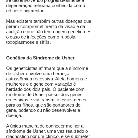
se desenvolvendo progressivamente a
degeneração retiniana conhecida como
retinose pigmentar.
Mas existem também outras doenças que
geram comprometimento da visão e da
audição e que não tem origem genética. É
o caso de infecções como rubéola,
toxoplasmose e sífilis.
Genética da Sindrome de Usher
Os geneticistas afirmam que a síndrome
de Usher envolve uma herança
autossômica recessiva. Afeta homens e
mulheres e o gene com variação é
herdado dos dois pais. O paciente com
síndrome de Usher possui dois genes
recessivos e vai transmitir esses genes
para os filhos, que são portadores do
gene, podendo ou não desenvolver a
doença.
A única maneira de conhecer melhor a
síndrome de Usher, uma vez realizado o
diagnóstico por um clínico, é se submeter