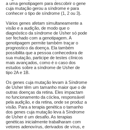
a uma genotipagem para descobrir o gene
cuja mutação gerou a síndrome e para
conhecer o tipo de síndrome (1, 2 ou 3).
Vários genes afetam simultaneamente a
visão e a audição, de modo que o
diagnóstico da síndrome de Usher só pode
ser fechado com a genotipagem. A
genotipagem permite também traçar o
prognostico da doença. Ela também
possibilita que a pessoa conhecedora de
sua mutação, participe de testes clínicos
mais avançados, como é o caso dos
estudos sobre a síndrome de Usher de
tipo 2A e 1B.
Os genes cuja mutação levam à Síndrome
de Usher têm um tamanho maior que o de
outras doenças da retina. Eles impactam
no funcionamento da cóclea, responsável
pela audição, e da retina, onde se produz a
visão. Para a terapia genética o tamanho
dos genes cuja mutação leva à Síndrome
de Usher é um desafio. As terapias
genéticas inicialmente trabalharam com
vetores adenovírus, derivados de vírus, e