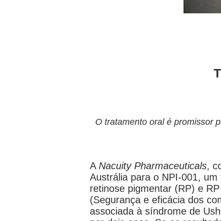
T
O tratamento oral é promissor 
A
Nacuity Pharmaceuticals
, c
Austrália para o NPI-001, um
retinose pigmentar (RP) e R
(Segurança e eficácia dos co
associada à síndrome de Ush