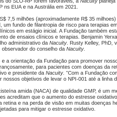
dos do SLO-RP forem favoráveis, a
Nacuity
planeja 
 ns EUA e na Austrália em 2021.
US$ 7,5 milhões (aproximadamente R$ 35 milhoes)
 um fundo de filantropia de risco para terapias e
ínicos em estágio inicial. A Fundação também est
ento de ensaios clínicos e terapias. Benjamin Yerxa
lho administrativo da
Nacuity
. Rusty Kelley, PhD, 
é observador do conselho da
Nacuity
.
io e a orientação da Fundação para promover nos
ançosamente, para pacientes com doenças da reti
tivo e presidente da
Nacuity
. "Com a Fundação com
 nossos objetivos de levar o NPI-001 até a linha 
isteína amida (NACA) de qualidade GMP, é um me
res acreditam que o aumento do estresse oxidati
 retina e na perda de visão em muitas doenças her
jetadas para mitigar o estresse oxidativo.