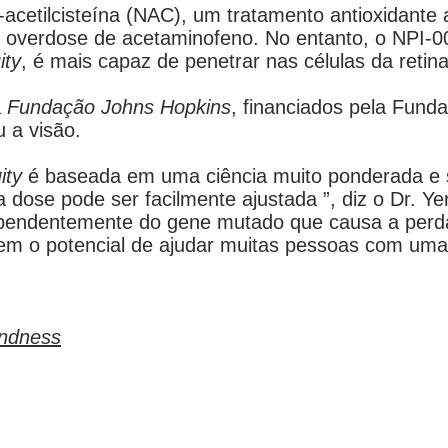
acetilcisteína (NAC), um tratamento antioxidante
 overdose de acetaminofeno. No entanto, o NPI-0
ity
, é mais capaz de penetrar nas células da reti
a
Fundação Johns Hopkins
, financiados pela Fund
u a visão.
ity
é baseada em uma ciência muito ponderada e s
a dose pode ser facilmente ajustada ”, diz o Dr. Yer
ependentemente do gene mutado que causa a perda 
 tem o potencial de ajudar muitas pessoas com u
indness