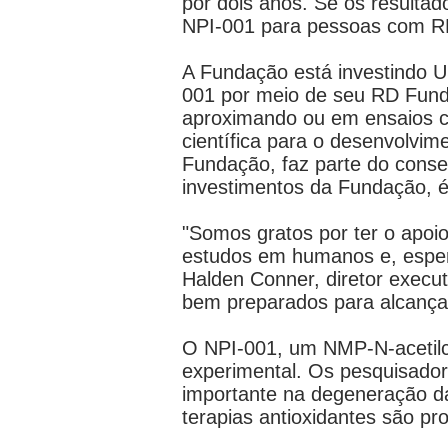
por dois anos. Se os resulta
NPI-001 para pessoas com RP
A Fundação está investindo 
001 por meio de seu RD Fund,
aproximando ou em ensaios cl
científica para o desenvolvim
Fundação, faz parte do conse
investimentos da Fundação, 
"Somos gratos por ter o apo
estudos em humanos e, esper
Halden Conner, diretor execu
bem preparados para alcançar
O NPI-001, um NMP-N-acetilc
experimental. Os pesquisado
importante na degeneração da
terapias antioxidantes são pro