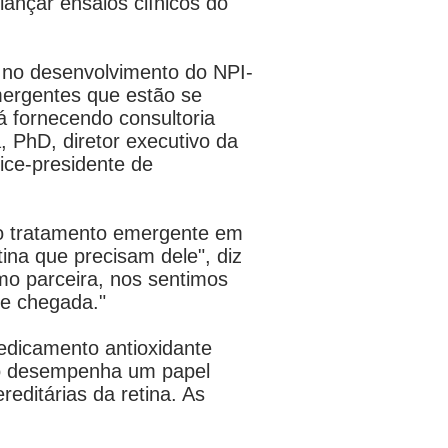
lançar ensaios clínicos do
 no desenvolvimento do NPI-
mergentes que estão se
á fornecendo consultoria
, PhD, diretor executivo da
vice-presidente de
so tratamento emergente em
na que precisam dele", diz
o parceira, nos sentimos
de chegada."
dicamento antioxidante
vo desempenha um papel
editárias da retina. As