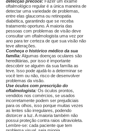
detecção precoce:
Fazer um exame
oftalmológico regular é a única maneira de
detectar uma variedade de problemas,
entre elas glaucoma ou retinopatia
diabética, garantindo que se receba
tratamento oportuno. A maioria das
pessoas com problemas de visão deve
consultar um oftalmologista uma vez por
ano para ter certeza de que sua visão não
teve alterações.
Conheça o histórico médico da sua
família:
Algumas doenças oculares são
hereditárias, por isso é importante
descobrir se alguém da sua família as
teve. Isso pode ajudá-lo a determinar se
você tem ou não, risco de desenvolver
problemas da visão.
Use óculos com prescrição do
oftalmologista:
Os óculos prontos,
vendidos nos comércios, se usados
incorretamente podem ser prejudiciais
para os olhos, isso porque muitas vezes
as lentes são irregulares, podendo
distorcer a luz. A maioria também não
possui proteção contra raios ultravioleta.
Lembre-se: cada paciente que tem
problema visual, seja miopia,