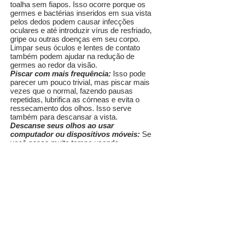
toalha sem fiapos. Isso ocorre porque os
germes e bactérias inseridos em sua vista
pelos dedos podem causar infecções
oculares e até introduzir vírus de resfriado,
gripe ou outras doenças em seu corpo.
Limpar seus óculos e lentes de contato
também podem ajudar na redução de
germes ao redor da visão.
Piscar com mais frequência:
Isso pode
parecer um pouco trivial, mas piscar mais
vezes que o normal, fazendo pausas
repetidas, lubrifica as córneas e evita o
ressecamento dos olhos. Isso serve
também para descansar a vista.
Descanse seus olhos ao usar
computador ou dispositivos móveis:
Se
você passa muito tempo usando
dispositivo móvel (celular, tablete,
notebook, etc.) ou um computador, sua
vista pode ficar cansada. Para reduzir o
cansaço visual, tente a cada 20 minutos
desviar o olhar da tela e também mantê-la
cerca de meio metro de distância.
Faça uma dieta saudável e equilibrada:
Sua dieta deve incluir frutas e vegetais em
abundância, especialmente vegetais com