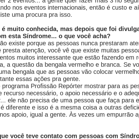
azer 2 eventos... a gente quer fazer mais 3 no se
do nos eventos internacionais, então é custo e a
ste uma procura pra isso.
 é muito conhecida, mas depois que foi divulg
m esta Síndrome... o que você acha?
não existe porque as pessoas nunca prestaram ate
 presta atenção, você vê que existe muitas pessoa
ntos muitos interessante que estão fazendo em 
a, a questão da bengala vermelho e branca. Se voc
uma bengala que as pessoas vão colocar vermelho
rtante essas ações pra gente.
o programa Profissão Repórter mostrar para as p
de recurso necessário, o apoio necessário e o ade
... ele não precisa de uma pessoa que faça para e
 é diferente e isso é a mesma coisa a outras defic
nos apoio, igual a gente. Às vezes um empurrão a
 que você teve contato com pessoas com Síndr