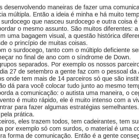
os desenvolvendo maneiras de fazer uma comunica
ia múltipla. Então a ideia é minha e há muito tem
 surdocego que nasceu surdocego e outra coisa é 
bordar o mesmo assunto. São muitos diferentes: a
m uma bagagem visual, a questão histórica difere
de o princípio de muitas coisas.
om o surdocego, tanto com o múltiplo deficiente se
eçar no final de ano com o síndrome de Down.
grupos separados. Por exemplo os nossos parceir
ia 27 de setembro a gente faz com o pessoal da A
os onde tem mais de 14 parceiros só que são insti
ão dá para você colocar tudo junto ao mesmo tempo
rda a comunicação: o autista uma maneira, o cego
vento é muito rápido, ele é muito intenso com a vi
trar para fazer algumas estratégias semelhantes.
pela prática.
eiros, eles trazem todos, tem cadeirantes, tem su
ha por exemplo só com surdos, o material é uma c
ra forma de comunicação. Então é a gente conse