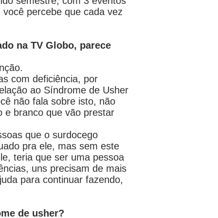
gundo semestre, com 3 eventos
í você percebe que cada vez
ado na TV Globo, parece
nção.
s com deficiência, por
relação ao Síndrome de Usher
ê não fala sobre isto, não
 e branco que vão prestar
essoas que o surdocego
quado pra ele, mas sem este
le, teria que ser uma pessoa
iências, uns precisam de mais
juda para continuar fazendo,
ome de usher?