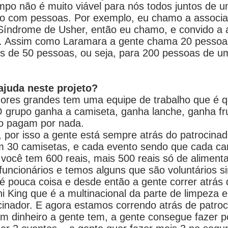
o não é muito viável para nós todos juntos de u
 não com pessoas. Por exemplo, eu chamo a assoc
Síndrome de Usher, então eu chamo, e convido a 
ão. Assim como Laramara a gente chama 20 pessoa
s de 50 pessoas, ou seja, para 200 pessoas de u
juda neste projeto?
dores grandes tem uma equipe de trabalho que é q
 O grupo ganha a camiseta, ganha lanche, ganha fr
ão pagam por nada.
 por isso a gente está sempre atrás do patrocinad
m 30 camisetas, e cada evento sendo que cada ca
 você tem 600 reais, mais 500 reais só de aliment
uncionários e temos alguns que são voluntários si
 pouca coisa e desde então a gente correr atrás 
i King que é a multinacional da parte de limpeza 
inador. E agora estamos correndo atrás de patroc
 dinheiro a gente tem, a gente consegue fazer p