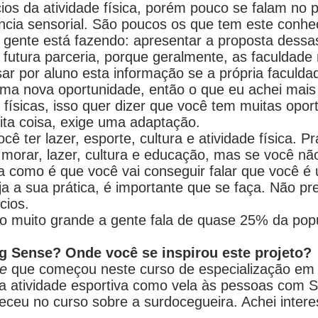
ios da atividade física, porém pouco se falam no 
ciência sensorial. São poucos os que tem este conh
gente está fazendo: apresentar a proposta dessas 
 futura parceria, porque geralmente, as faculdad
r por aluno esta informação se a própria faculd
ma nova oportunidade, então o que eu achei mais 
 físicas, isso quer dizer que você tem muitas opo
ta coisa, exige uma adaptação.
ocê ter lazer, esporte, cultura e atividade física. 
e morar, lazer, cultura e educação, mas se você n
va como é que você vai conseguir falar que você 
ja a sua prática, é importante que se faça. Não pre
cios.
ão muito grande a gente fala de quase 25% da po
ng Sense? Onde você se inspirou este projeto?
se
que começou neste curso de especialização em
r a atividade esportiva como vela às pessoas com 
eceu no curso sobre a surdocegueira. Achei inter