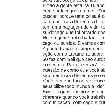
será surdocego velejando?"
Então a gente está há 10 an
com surdocegueira e deficiênc
buscar, porque uma coisa é o
são maneiras diferentes de a
tem uma bagagem de vida, te
surdocego que foi privado des
Hoje a gente trabalha tanto c
cego ou surdos. E vamos com
A gente trabalha sempre em 
ação com o Laramara, agora d
30 faz com Seli que são surd
no seu dia. Para fazer ação n
questão de como que você abo
são maneiras diferentes e o e
Você tem que focar, se concen
sensibilize todo mundo a lidar 
Existe alguns dos nossos parc
diferente quando você trabal
comunicação, com cego é out