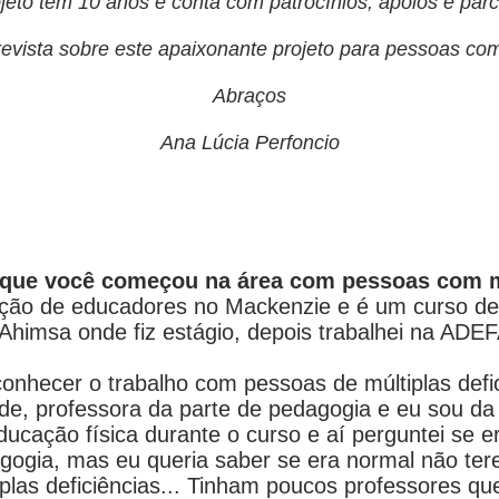
jeto tem 10 anos e conta com patrocínios, apoios e parc
revista sobre este apaixonante projeto para pessoas com
Abraços
Ana Lúcia Perfoncio
 que você começou na área com pessoas com mú
ção de educadores no Mackenzie e é um curso de 
Ahimsa onde fiz estágio, depois trabalhei na ADEF
onhecer o trabalho com pessoas de múltiplas defic
de, professora da parte de pedagogia e eu sou da
ducação física durante o curso e aí perguntei se e
agogia, mas eu queria saber se era normal não te
iplas deficiências... Tinham poucos professores 