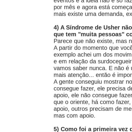
eventos e a ideia não é só f
por mês e agora está começan
mais existe uma demanda, exi
4) A Síndrome de Usher não
que tem "muita pessoas" co
Parece que não existe, mas 
A partir do momento que você
exemplo achei um dos movime
e em relação da surdocegueir
vamos saber nunca. E não é 
mais atenção... então é impo
A gente conseguiu mostrar n
consegue fazer, ele precisa 
apoio, ele não consegue fazer
que o oriente, há como fazer,
apoio, outros precisam de me
mas com apoio.
5) Como foi a primeira vez