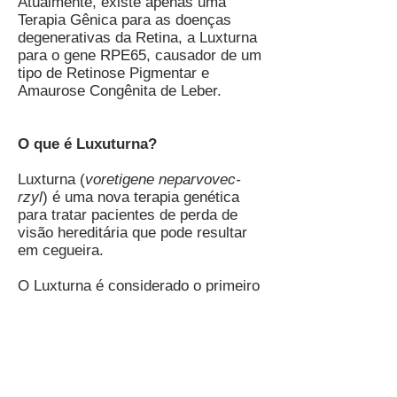
Atualmente, existe apenas uma
Terapia Gênica para as doenças
degenerativas da Retina, a Luxturna
para o gene RPE65, causador de um
tipo de Retinose Pigmentar e
Amaurose Congênita de Leber.
O que é Luxuturna?
Luxturna (
voretigene neparvovec-
rzyl
) é uma nova terapia genética
para tratar pacientes de perda de
visão hereditária que pode resultar
em cegueira.
O Luxturna é considerado o primeiro
remédio americano baseado na
terapia genética e é administrado em
dose única. O medicamento corrige
mutação no gene RPE65 que pode
resultar em cegueira. O gene fornece
instruções para reações químicas